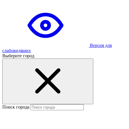
Версия для
слабовидящих
Выберите город
Поиск города