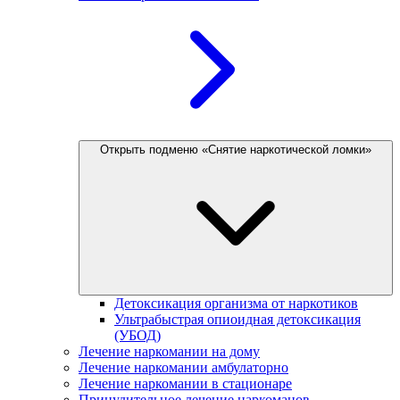
Открыть подменю «Снятие наркотической ломки»
Детоксикация организма от наркотиков
Ультрабыстрая опиоидная детоксикация
(УБОД)
Лечение наркомании на дому
Лечение наркомании амбулаторно
Лечение наркомании в стационаре
Принудительное лечение наркоманов