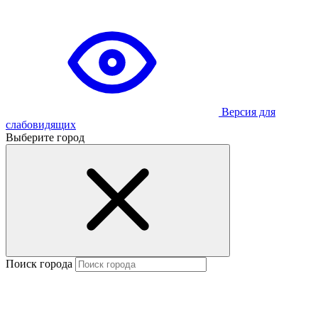
Версия для
слабовидящих
Выберите город
Поиск города