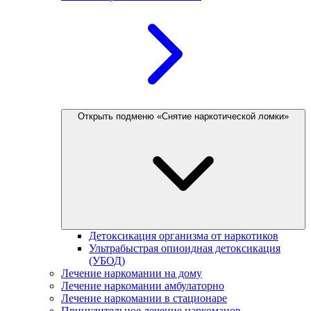
Открыть подменю «Снятие наркотической ломки»
Детоксикация организма от наркотиков
Ультрабыстрая опиоидная детоксикация
(УБОД)
Лечение наркомании на дому
Лечение наркомании амбулаторно
Лечение наркомании в стационаре
Принудительное лечение наркоманов