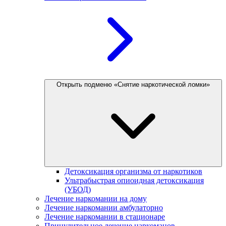
Открыть подменю «Снятие наркотической ломки»
Детоксикация организма от наркотиков
Ультрабыстрая опиоидная детоксикация
(УБОД)
Лечение наркомании на дому
Лечение наркомании амбулаторно
Лечение наркомании в стационаре
Принудительное лечение наркоманов