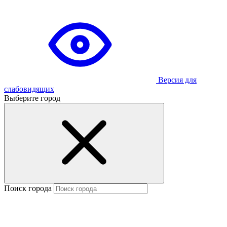
Версия для
слабовидящих
Выберите город
Поиск города