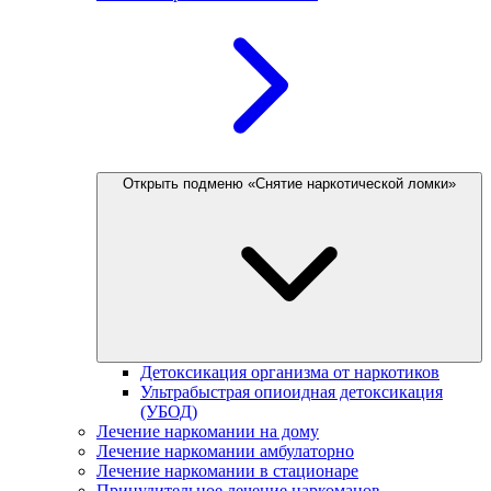
Открыть подменю «Снятие наркотической ломки»
Детоксикация организма от наркотиков
Ультрабыстрая опиоидная детоксикация
(УБОД)
Лечение наркомании на дому
Лечение наркомании амбулаторно
Лечение наркомании в стационаре
Принудительное лечение наркоманов