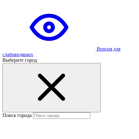
Версия для
слабовидящих
Выберите город
Поиск города