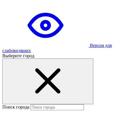
Версия для
слабовидящих
Выберите город
Поиск города