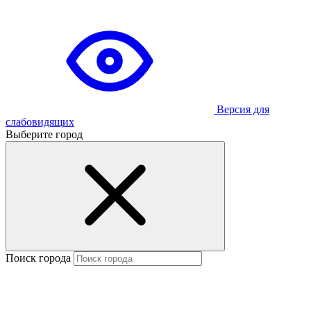
Версия для
слабовидящих
Выберите город
Поиск города