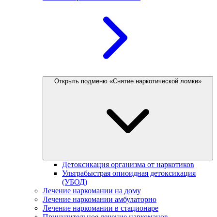
Открыть подменю «Снятие наркотической ломки»
Детоксикация организма от наркотиков
Ультрабыстрая опиоидная детоксикация
(УБОД)
Лечение наркомании на дому
Лечение наркомании амбулаторно
Лечение наркомании в стационаре
Принудительное лечение наркоманов