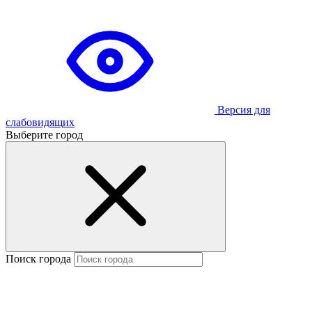
Версия для
слабовидящих
Выберите город
Поиск города