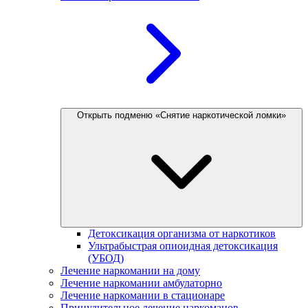
Открыть подменю «Снятие наркотической ломки»
Детоксикация организма от наркотиков
Ультрабыстрая опиоидная детоксикация
(УБОД)
Лечение наркомании на дому
Лечение наркомании амбулаторно
Лечение наркомании в стационаре
Принудительное лечение наркоманов