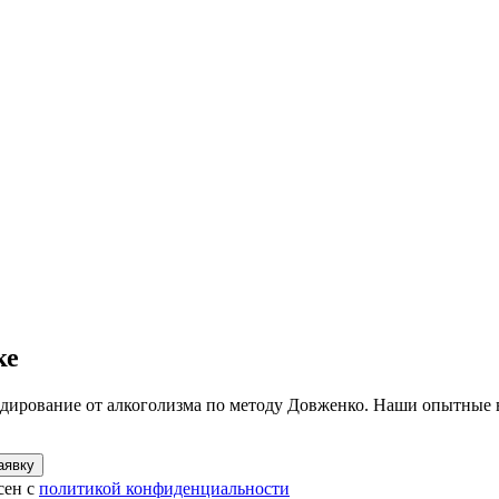
ке
одирование от алкоголизма по методу Довженко. Наши опытные
аявку
сен с
политикой конфиденциальности