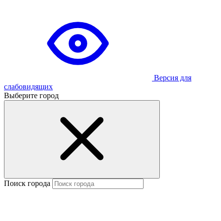
Версия для
слабовидящих
Выберите город
Поиск города