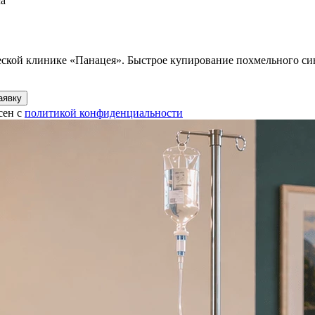
са
ской клинике «Панацея». Быстрое купирование похмельного син
аявку
сен с
политикой конфиденциальности