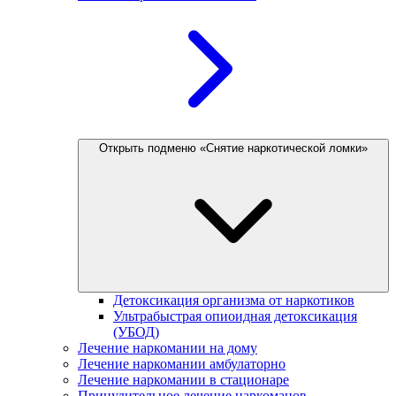
Открыть подменю «Снятие наркотической ломки»
Детоксикация организма от наркотиков
Ультрабыстрая опиоидная детоксикация
(УБОД)
Лечение наркомании на дому
Лечение наркомании амбулаторно
Лечение наркомании в стационаре
Принудительное лечение наркоманов