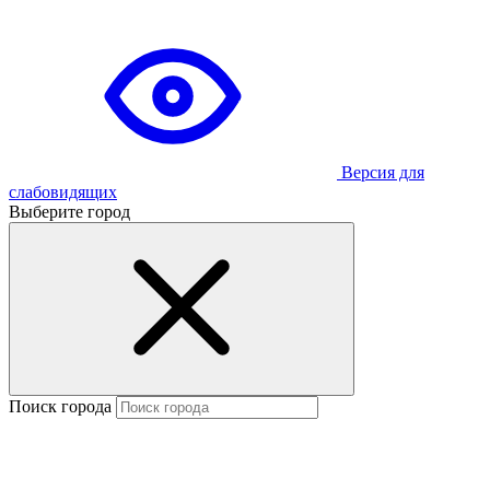
Версия для
слабовидящих
Выберите город
Поиск города