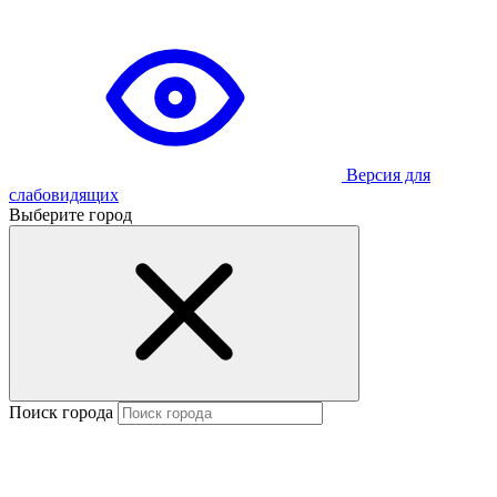
Версия для
слабовидящих
Выберите город
Поиск города