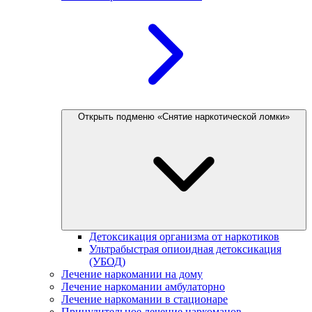
Открыть подменю «Снятие наркотической ломки»
Детоксикация организма от наркотиков
Ультрабыстрая опиоидная детоксикация
(УБОД)
Лечение наркомании на дому
Лечение наркомании амбулаторно
Лечение наркомании в стационаре
Принудительное лечение наркоманов