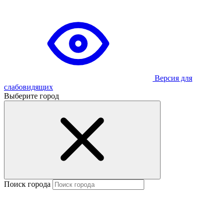
Версия для
слабовидящих
Выберите город
Поиск города