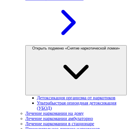
Открыть подменю «Снятие наркотической ломки»
Детоксикация организма от наркотиков
Ультрабыстрая опиоидная детоксикация
(УБОД)
Лечение наркомании на дому
Лечение наркомании амбулаторно
Лечение наркомании в стационаре
Принудительное лечение наркоманов