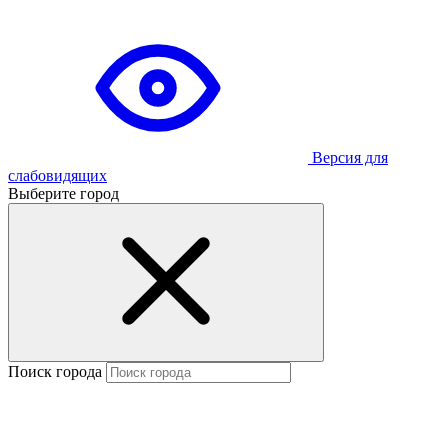
Версия для
слабовидящих
Выберите город
Поиск города