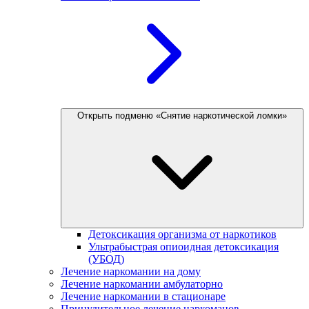
Открыть подменю «Снятие наркотической ломки»
Детоксикация организма от наркотиков
Ультрабыстрая опиоидная детоксикация
(УБОД)
Лечение наркомании на дому
Лечение наркомании амбулаторно
Лечение наркомании в стационаре
Принудительное лечение наркоманов