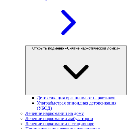
Открыть подменю «Снятие наркотической ломки»
Детоксикация организма от наркотиков
Ультрабыстрая опиоидная детоксикация
(УБОД)
Лечение наркомании на дому
Лечение наркомании амбулаторно
Лечение наркомании в стационаре
Принудительное лечение наркоманов