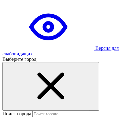
Версия для
слабовидящих
Выберите город
Поиск города