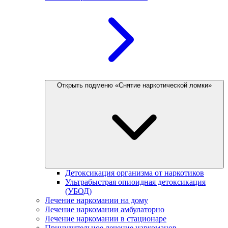
Открыть подменю «Снятие наркотической ломки»
Детоксикация организма от наркотиков
Ультрабыстрая опиоидная детоксикация
(УБОД)
Лечение наркомании на дому
Лечение наркомании амбулаторно
Лечение наркомании в стационаре
Принудительное лечение наркоманов