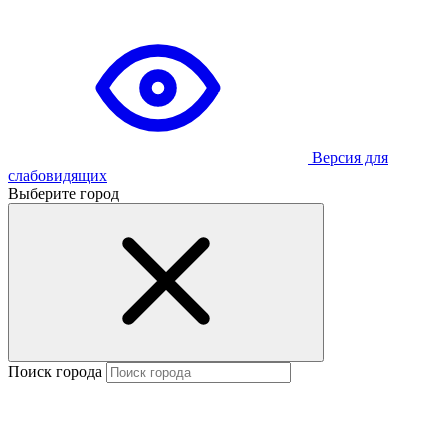
Версия для
слабовидящих
Выберите город
Поиск города