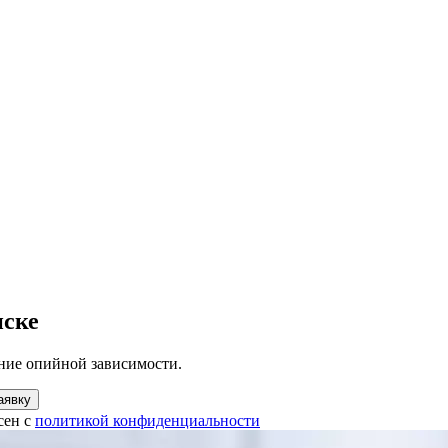
нске
ние опийной зависимости.
аявку
сен с
политикой конфиденциальности