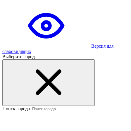
Версия для
слабовидящих
Выберите город
Поиск города