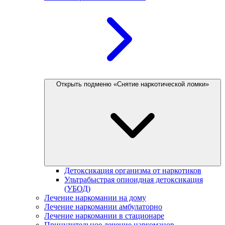
Открыть подменю «Снятие наркотической ломки»
Детоксикация организма от наркотиков
Ультрабыстрая опиоидная детоксикация
(УБОД)
Лечение наркомании на дому
Лечение наркомании амбулаторно
Лечение наркомании в стационаре
Принудительное лечение наркоманов