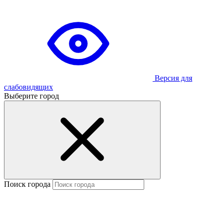
Версия для
слабовидящих
Выберите город
Поиск города