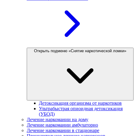
Открыть подменю «Снятие наркотической ломки»
Детоксикация организма от наркотиков
Ультрабыстрая опиоидная детоксикация
(УБОД)
Лечение наркомании на дому
Лечение наркомании амбулаторно
Лечение наркомании в стационаре
Принудительное лечение наркоманов