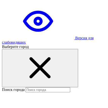
Версия для
слабовидящих
Выберите город
Поиск города