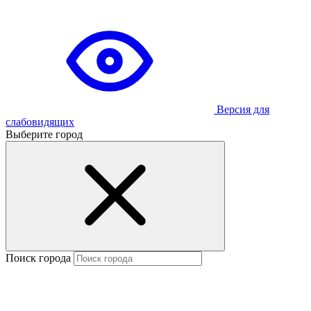
Версия для
слабовидящих
Выберите город
Поиск города