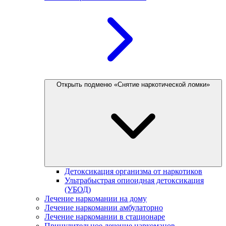
Открыть подменю «Снятие наркотической ломки»
Детоксикация организма от наркотиков
Ультрабыстрая опиоидная детоксикация
(УБОД)
Лечение наркомании на дому
Лечение наркомании амбулаторно
Лечение наркомании в стационаре
Принудительное лечение наркоманов