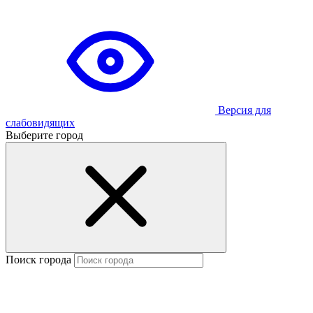
Версия для
слабовидящих
Выберите город
Поиск города