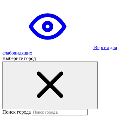
Версия для
слабовидящих
Выберите город
Поиск города