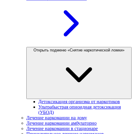
Открыть подменю «Снятие наркотической ломки»
Детоксикация организма от наркотиков
Ультрабыстрая опиоидная детоксикация
(УБОД)
Лечение наркомании на дому
Лечение наркомании амбулаторно
Лечение наркомании в стационаре
Принудительное лечение наркоманов