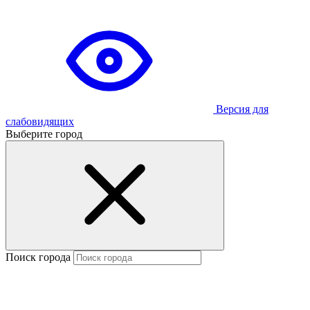
Версия для
слабовидящих
Выберите город
Поиск города