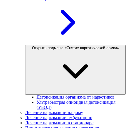
Открыть подменю «Снятие наркотической ломки»
Детоксикация организма от наркотиков
Ультрабыстрая опиоидная детоксикация
(УБОД)
Лечение наркомании на дому
Лечение наркомании амбулаторно
Лечение наркомании в стационаре
Принудительное лечение наркоманов