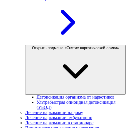
Открыть подменю «Снятие наркотической ломки»
Детоксикация организма от наркотиков
Ультрабыстрая опиоидная детоксикация
(УБОД)
Лечение наркомании на дому
Лечение наркомании амбулаторно
Лечение наркомании в стационаре
Принудительное лечение наркоманов