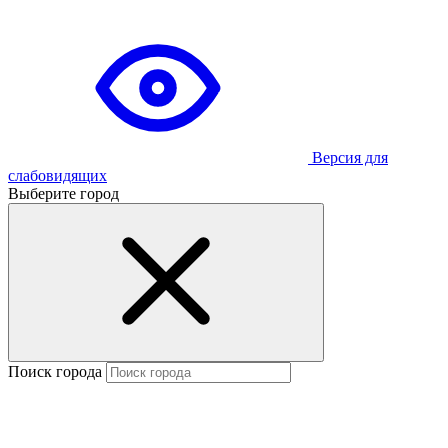
Версия для
слабовидящих
Выберите город
Поиск города