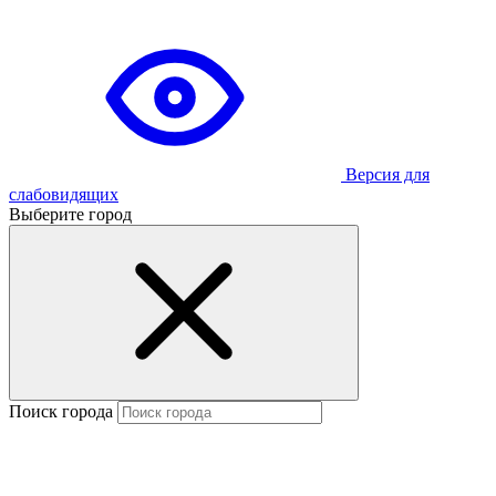
Версия для
слабовидящих
Выберите город
Поиск города