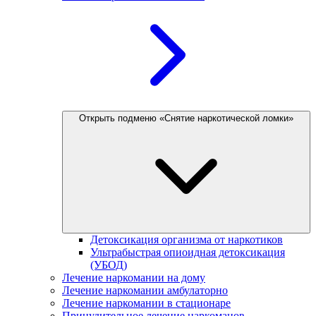
Открыть подменю «Снятие наркотической ломки»
Детоксикация организма от наркотиков
Ультрабыстрая опиоидная детоксикация
(УБОД)
Лечение наркомании на дому
Лечение наркомании амбулаторно
Лечение наркомании в стационаре
Принудительное лечение наркоманов