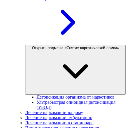
Открыть подменю «Снятие наркотической ломки»
Детоксикация организма от наркотиков
Ультрабыстрая опиоидная детоксикация
(УБОД)
Лечение наркомании на дому
Лечение наркомании амбулаторно
Лечение наркомании в стационаре
Принудительное лечение наркоманов