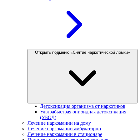
Открыть подменю «Снятие наркотической ломки»
Детоксикация организма от наркотиков
Ультрабыстрая опиоидная детоксикация
(УБОД)
Лечение наркомании на дому
Лечение наркомании амбулаторно
Лечение наркомании в стационаре
Принудительное лечение наркоманов