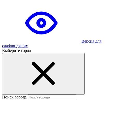
Версия для
слабовидящих
Выберите город
Поиск города