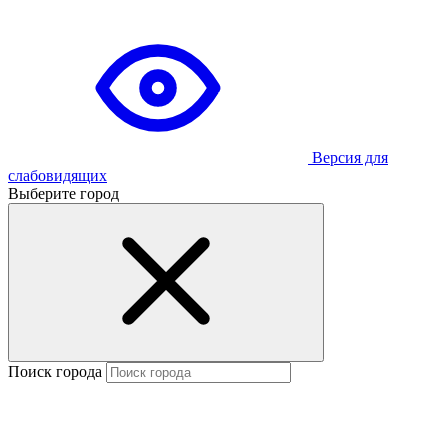
Версия для
слабовидящих
Выберите город
Поиск города