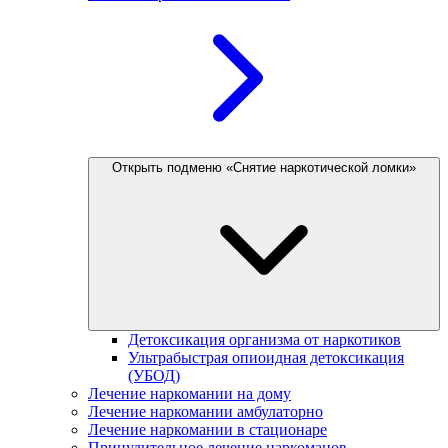
Открыть подменю «Снятие наркотической ломки»
Детоксикация организма от наркотиков
Ультрабыстрая опиоидная детоксикация
(УБОД)
Лечение наркомании на дому
Лечение наркомании амбулаторно
Лечение наркомании в стационаре
Принудительное лечение наркоманов