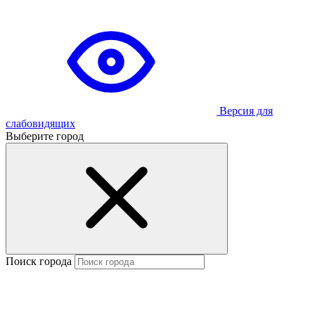
Версия для
слабовидящих
Выберите город
Поиск города