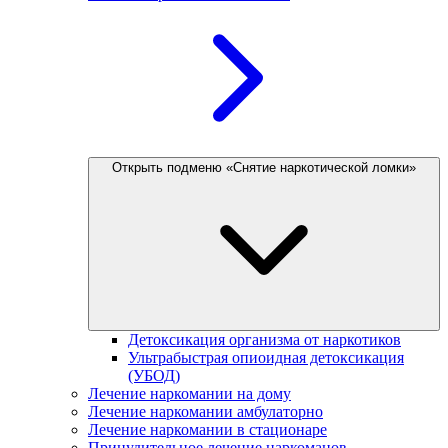
Открыть подменю «Снятие наркотической ломки»
Детоксикация организма от наркотиков
Ультрабыстрая опиоидная детоксикация
(УБОД)
Лечение наркомании на дому
Лечение наркомании амбулаторно
Лечение наркомании в стационаре
Принудительное лечение наркоманов