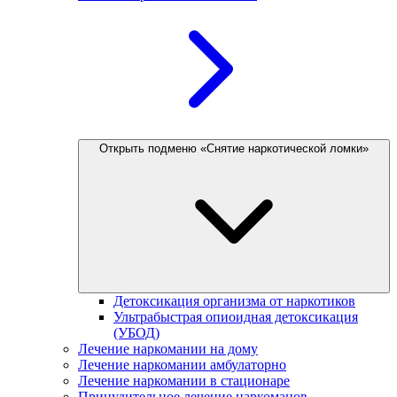
Открыть подменю «Снятие наркотической ломки»
Детоксикация организма от наркотиков
Ультрабыстрая опиоидная детоксикация
(УБОД)
Лечение наркомании на дому
Лечение наркомании амбулаторно
Лечение наркомании в стационаре
Принудительное лечение наркоманов