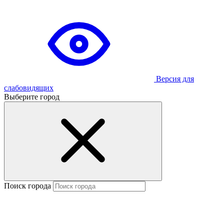
Версия для
слабовидящих
Выберите город
Поиск города