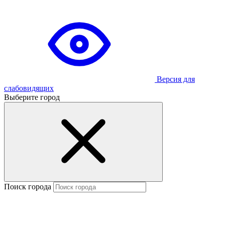
Версия для
слабовидящих
Выберите город
Поиск города