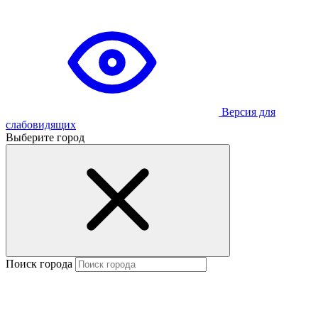
Версия для
слабовидящих
Выберите город
Поиск города