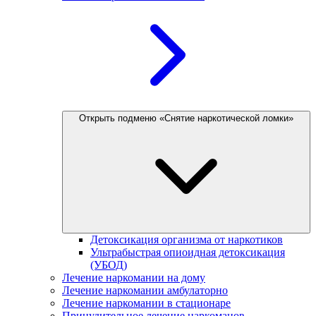
Открыть подменю «Снятие наркотической ломки»
Детоксикация организма от наркотиков
Ультрабыстрая опиоидная детоксикация
(УБОД)
Лечение наркомании на дому
Лечение наркомании амбулаторно
Лечение наркомании в стационаре
Принудительное лечение наркоманов