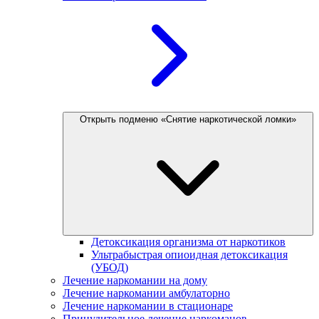
Открыть подменю «Снятие наркотической ломки»
Детоксикация организма от наркотиков
Ультрабыстрая опиоидная детоксикация
(УБОД)
Лечение наркомании на дому
Лечение наркомании амбулаторно
Лечение наркомании в стационаре
Принудительное лечение наркоманов