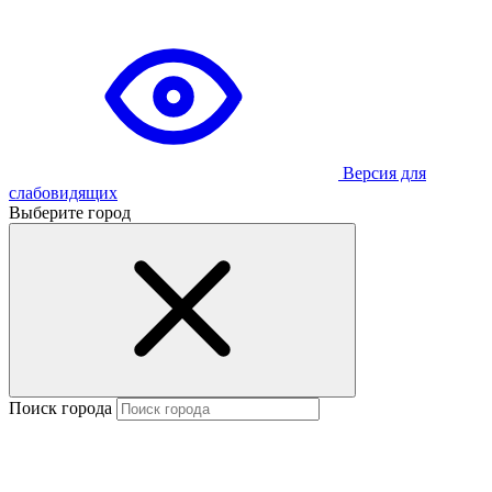
Версия для
слабовидящих
Выберите город
Поиск города