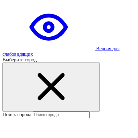
Версия для
слабовидящих
Выберите город
Поиск города