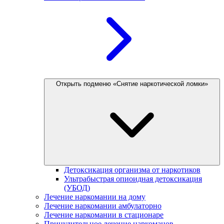
Открыть подменю «Снятие наркотической ломки»
Детоксикация организма от наркотиков
Ультрабыстрая опиоидная детоксикация
(УБОД)
Лечение наркомании на дому
Лечение наркомании амбулаторно
Лечение наркомании в стационаре
Принудительное лечение наркоманов