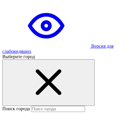
Версия для
слабовидящих
Выберите город
Поиск города