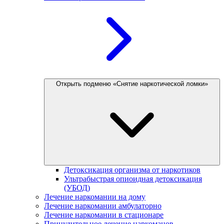
Открыть подменю «Снятие наркотической ломки»
Детоксикация организма от наркотиков
Ультрабыстрая опиоидная детоксикация
(УБОД)
Лечение наркомании на дому
Лечение наркомании амбулаторно
Лечение наркомании в стационаре
Принудительное лечение наркоманов