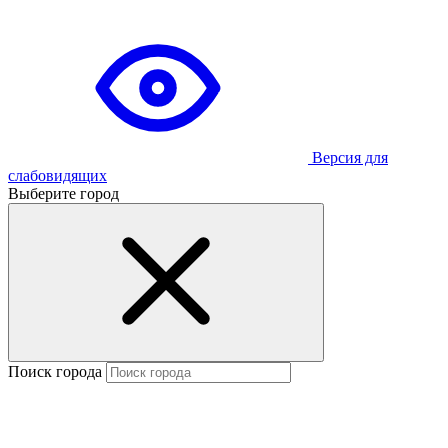
Версия для
слабовидящих
Выберите город
Поиск города