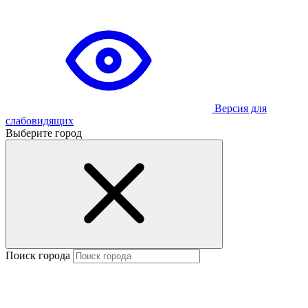
Версия для
слабовидящих
Выберите город
Поиск города