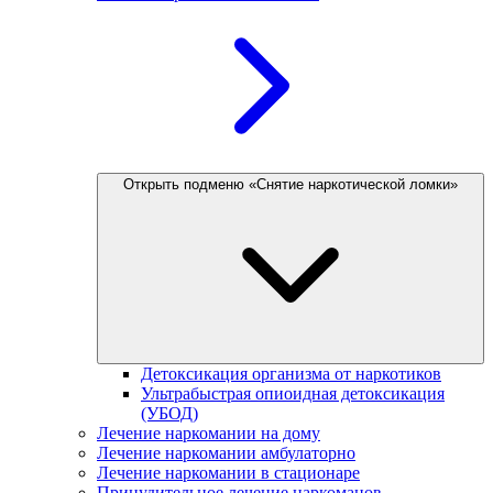
Открыть подменю «Снятие наркотической ломки»
Детоксикация организма от наркотиков
Ультрабыстрая опиоидная детоксикация
(УБОД)
Лечение наркомании на дому
Лечение наркомании амбулаторно
Лечение наркомании в стационаре
Принудительное лечение наркоманов