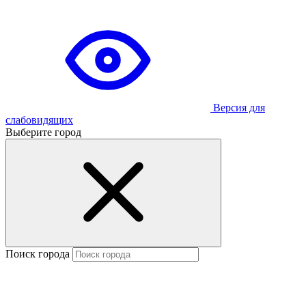
Версия для
слабовидящих
Выберите город
Поиск города