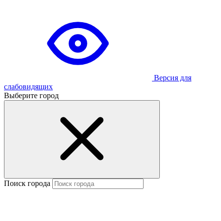
Версия для
слабовидящих
Выберите город
Поиск города