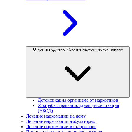
Открыть подменю «Снятие наркотической ломки»
Детоксикация организма от наркотиков
Ультрабыстрая опиоидная детоксикация
(УБОД)
Лечение наркомании на дому
Лечение наркомании амбулаторно
Лечение наркомании в стационаре
Принудительное лечение наркоманов