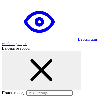
Версия для
слабовидящих
Выберите город
Поиск города