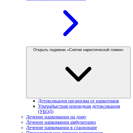
Открыть подменю «Снятие наркотической ломки»
Детоксикация организма от наркотиков
Ультрабыстрая опиоидная детоксикация
(УБОД)
Лечение наркомании на дому
Лечение наркомании амбулаторно
Лечение наркомании в стационаре
Принудительное лечение наркоманов