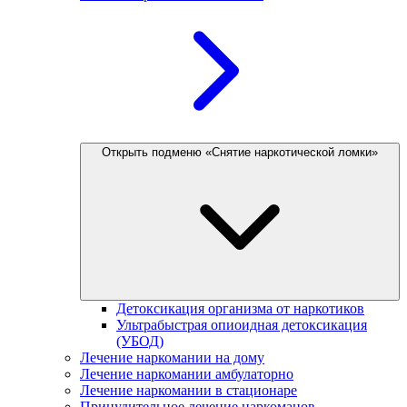
Открыть подменю «Снятие наркотической ломки»
Детоксикация организма от наркотиков
Ультрабыстрая опиоидная детоксикация
(УБОД)
Лечение наркомании на дому
Лечение наркомании амбулаторно
Лечение наркомании в стационаре
Принудительное лечение наркоманов