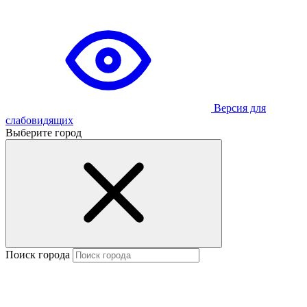
Версия для
слабовидящих
Выберите город
Поиск города