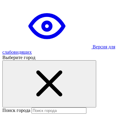
Версия для
слабовидящих
Выберите город
Поиск города