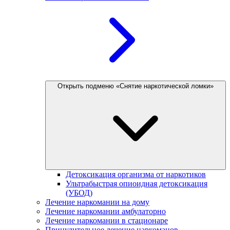
Открыть подменю «Снятие наркотической ломки»
Детоксикация организма от наркотиков
Ультрабыстрая опиоидная детоксикация
(УБОД)
Лечение наркомании на дому
Лечение наркомании амбулаторно
Лечение наркомании в стационаре
Принудительное лечение наркоманов