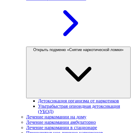
Открыть подменю «Снятие наркотической ломки»
Детоксикация организма от наркотиков
Ультрабыстрая опиоидная детоксикация
(УБОД)
Лечение наркомании на дому
Лечение наркомании амбулаторно
Лечение наркомании в стационаре
Принудительное лечение наркоманов