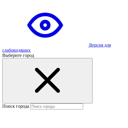
Версия для
слабовидящих
Выберите город
Поиск города