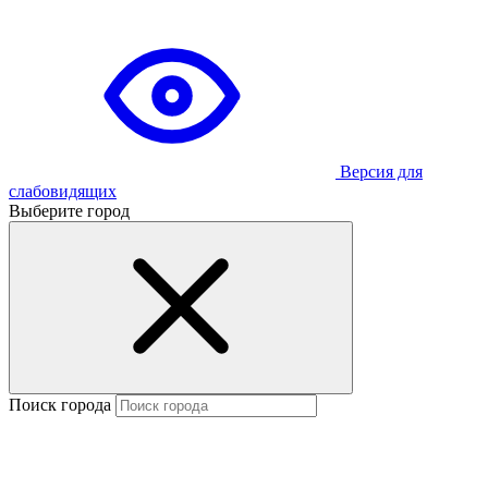
Версия для
слабовидящих
Выберите город
Поиск города