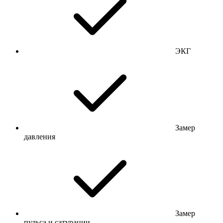
ЭКГ
Замер
давления
Замер
пульса и сатурации