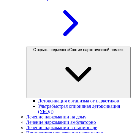
Открыть подменю «Снятие наркотической ломки»
Детоксикация организма от наркотиков
Ультрабыстрая опиоидная детоксикация
(УБОД)
Лечение наркомании на дому
Лечение наркомании амбулаторно
Лечение наркомании в стационаре
Принудительное лечение наркоманов