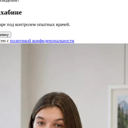
блюдение!
ахабине
аре под контролем опытных врачей.
аявку
сен с
политикой конфиденциальности