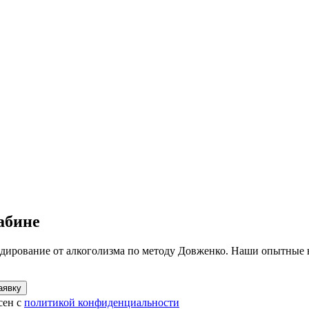
абине
одирование от алкоголизма по методу Довженко. Наши опытные
аявку
сен с
политикой конфиденциальности