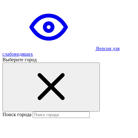
Версия для
слабовидящих
Выберите город
Поиск города