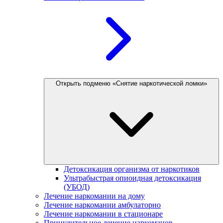
Открыть подменю «Снятие наркотической ломки»
Детоксикация организма от наркотиков
Ультрабыстрая опиоидная детоксикация
(УБОД)
Лечение наркомании на дому
Лечение наркомании амбулаторно
Лечение наркомании в стационаре
Принудительное лечение наркоманов