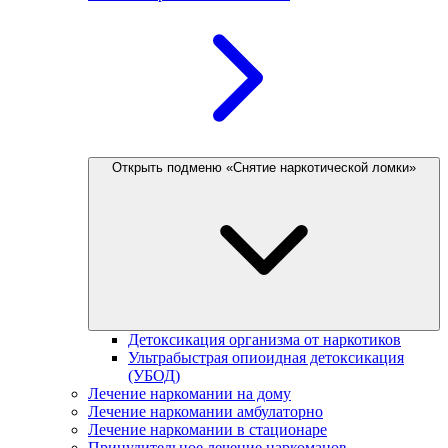
Открыть подменю «Снятие наркотической ломки»
Детоксикация организма от наркотиков
Ультрабыстрая опиоидная детоксикация
(УБОД)
Лечение наркомании на дому
Лечение наркомании амбулаторно
Лечение наркомании в стационаре
Принудительное лечение наркоманов