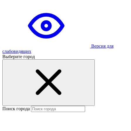
Версия для
слабовидящих
Выберите город
Поиск города