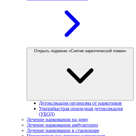
Открыть подменю «Снятие наркотической ломки»
Детоксикация организма от наркотиков
Ультрабыстрая опиоидная детоксикация
(УБОД)
Лечение наркомании на дому
Лечение наркомании амбулаторно
Лечение наркомании в стационаре
Принудительное лечение наркоманов