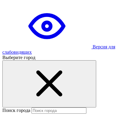
Версия для
слабовидящих
Выберите город
Поиск города